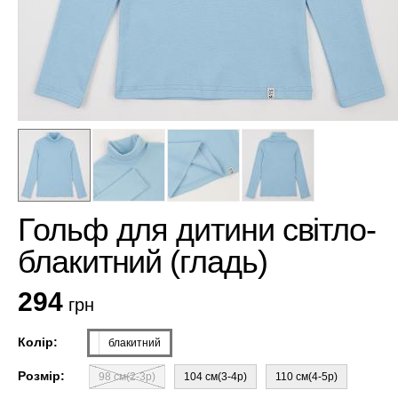
Гольф для дитини світло-
блакитний (гладь)
294
грн
Колір:
блакитний
Розмір:
98 см(2-3р)
104 см(3-4р)
110 см(4-5р)