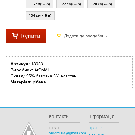
116 см(5-6р)
122 см(6-7р)
128 см(7-8р)
134 см(8-9 р)
Купити
Артикул:
13953
Виробник:
ArDoMi
Склад:
95% бавовна 5% еластан
Матеріал:
рібана
Контакти
Інформація
E-mail:
Про нас
ardomi.ua@gmail.com
Контакти