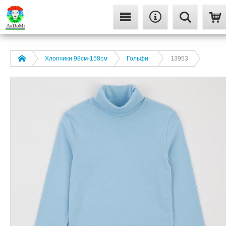
Хлопчики 98см-158см
Гольфи
13953