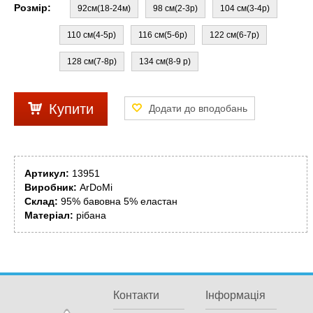
Розмір:
92см(18-24м)
98 см(2-3р)
104 см(3-4р)
110 см(4-5р)
116 см(5-6р)
122 см(6-7р)
128 см(7-8р)
134 см(8-9 р)
Купити
Артикул:
13951
Виробник:
ArDoMi
Склад:
95% бавовна 5% еластан
Матеріал:
рібана
Контакти
Інформація