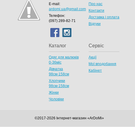
E-mail:
Про нас
ardomi.ua@gmail.com
Контакти
Телефон:
Доставка і оплата
(097) 289-82-71
Відгуки
Каталог
Сервіс
Одяг для малюків
Акції
0-36міс
Мої вподобання
Дівчатка
Кабінет
98cм-158см
Хлопчики
98см-158см
Жінки
Чоловіки
©2017-2026 Інтернет-магазин «ArDoMi»