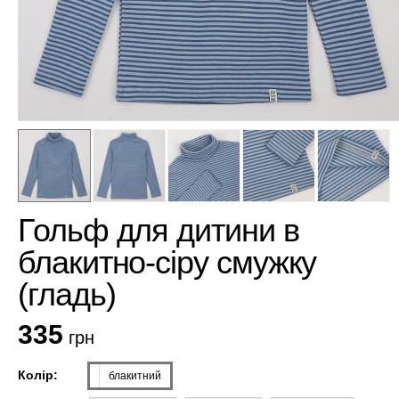
Гольф для дитини в
блакитно-сіру смужку
(гладь)
335
грн
Колір:
блакитний