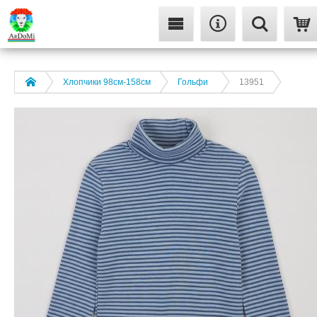
Хлопчики 98см-158см
Гольфи
13951