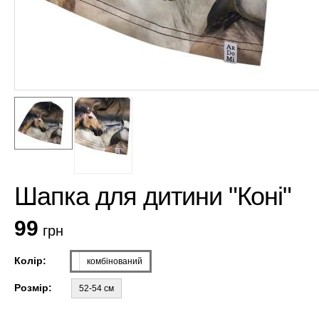
Шапка для дитини "Коні"
99
грн
Колір:
комбінований
Розмір:
52-54 см