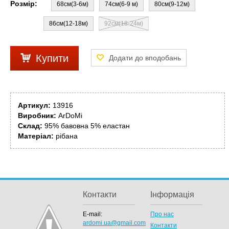
Розмір:
68см(3-6м)
74см(6-9 м)
80см(9-12м)
86см(12-18м)
92см(18-24м)
Купити
Артикул:
13916
Виробник:
ArDoMi
Склад:
95% бавовна 5% еластан
Матеріал:
рібана
Контакти
Інформація
E-mail:
Про нас
ardomi.ua@gmail.com
Контакти