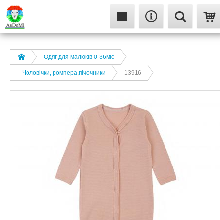
Одяг для малюків 0-36міс
Чоловічки, ромпера,пічочники
13916