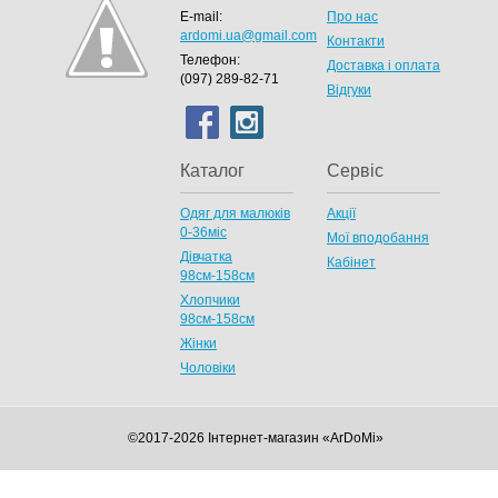
E-mail:
Про нас
ardomi.ua@gmail.com
Контакти
Телефон:
Доставка і оплата
(097) 289-82-71
Відгуки
Каталог
Сервіс
Одяг для малюків
Акції
0-36міс
Мої вподобання
Дівчатка
Кабінет
98cм-158см
Хлопчики
98см-158см
Жінки
Чоловіки
©2017-2026 Інтернет-магазин «ArDoMi»