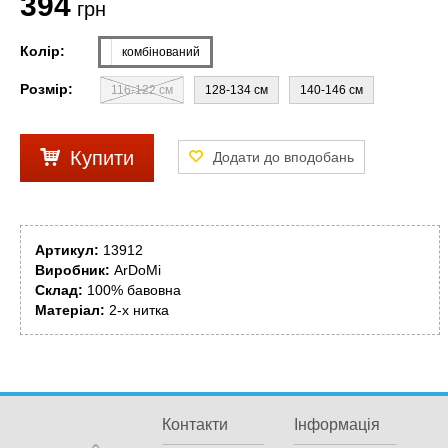
394
грн
Колір:
комбінований
Розмір:
116-122 см
128-134 см
140-146 см
Купити
Артикул:
13912
Виробник:
ArDoMi
Склад:
100% бавовна
Матеріал:
2-х нитка
Контакти
Інформація