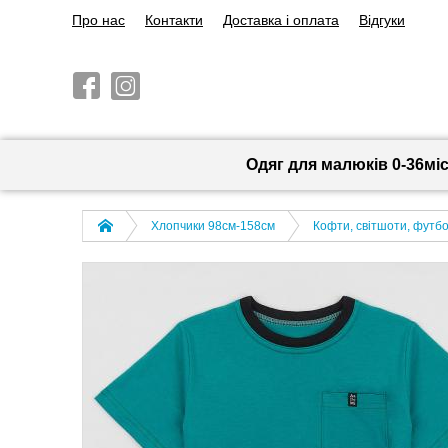
Про нас
Контакти
Доставка і оплата
Відгуки
Одяг для малюків 0-36мі
Хлопчики 98см-158см
Кофти, світшоти, футбо