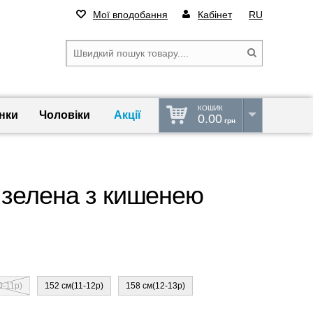
Мої вподобання
Кабінет
RU
КОШИК
нки
Чоловіки
Акції
0.00
грн
 зелена з кишенею
0-11р)
152 см(11-12р)
158 см(12-13р)