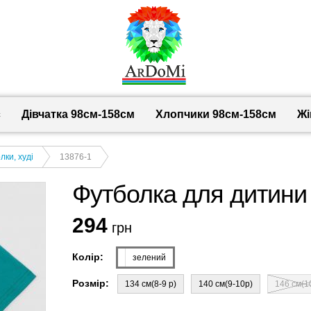
с
Дівчатка 98cм-158см
Хлопчики 98см-158см
Жі
лки, худі
13876-1
Футболка для дитини
294
грн
Колір:
зелений
Розмір:
134 см(8-9 р)
140 см(9-10р)
146 см(1