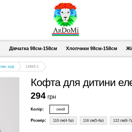
с
Дівчатка 98cм-158см
Хлопчики 98см-158см
Жі
лки, худі
13865-1
Кофта для дитини еле
294
грн
Колір:
синій
Розмір:
110 см(4-5р)
116 см(5-6р)
122 см(6-7