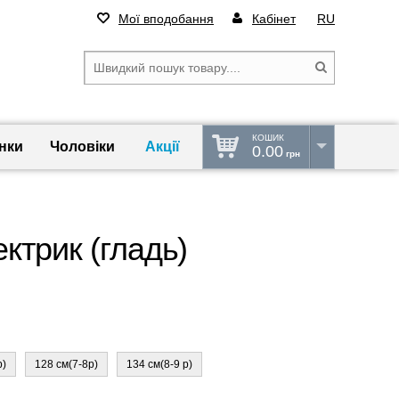
Мої вподобання
Кабінет
RU
КОШИК
нки
Чоловіки
Акції
0.00
грн
ктрик (гладь)
р)
128 см(7-8р)
134 см(8-9 р)