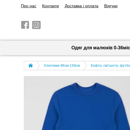
Про нас
Контакти
Доставка і оплата
Відгуки
Одяг для малюків 0-36мі
Хлопчики 98см-158см
Кофти, світшоти, футбо