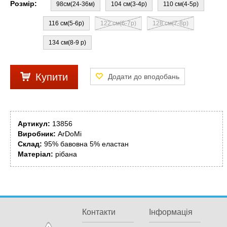
Розмір:
98см(24-36м)
104 см(3-4р)
110 см(4-5р)
116 см(5-6р)
122 см(6-7р)
128 см(7-8р)
134 см(8-9 р)
Купити
Артикул:
13856
Виробник:
ArDoMi
Склад:
95% бавовна 5% еластан
Матеріал:
рібана
Контакти
Інформація