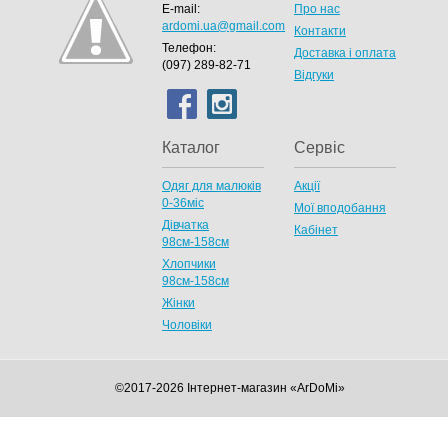
E-mail:
Про нас
ardomi.ua@gmail.com
Контакти
Телефон:
Доставка і оплата
(097) 289-82-71
Відгуки
Каталог
Сервіс
Одяг для малюків
Акції
0-36міс
Мої вподобання
Дівчатка
Кабінет
98cм-158см
Хлопчики
98см-158см
Жінки
Чоловіки
©2017-2026 Інтернет-магазин «ArDoMi»