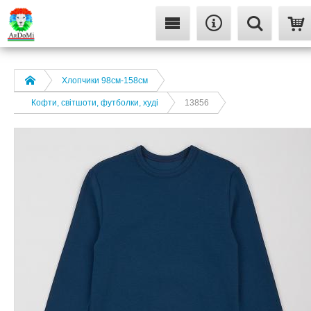
Хлопчики 98см-158см
Кофти, світшоти, футболки, худі
13856