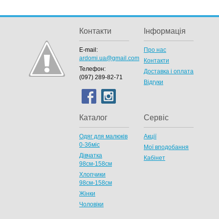
Контакти
Інформація
E-mail:
Про нас
ardomi.ua@gmail.com
Контакти
Телефон:
Доставка і оплата
(097) 289-82-71
Відгуки
Каталог
Сервіс
Одяг для малюків
Акції
0-36міс
Мої вподобання
Дівчатка
Кабінет
98cм-158см
Хлопчики
98см-158см
Жінки
Чоловіки