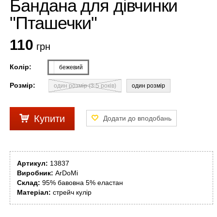
Бандана для дівчинки
"Пташечки"
110
грн
Колір:
бежевий
Розмір:
один розмір (3-5 років)
один розмір
Купити
Артикул:
13837
Виробник:
ArDoMi
Склад:
95% бавовна 5% еластан
Матеріал:
стрейч кулір