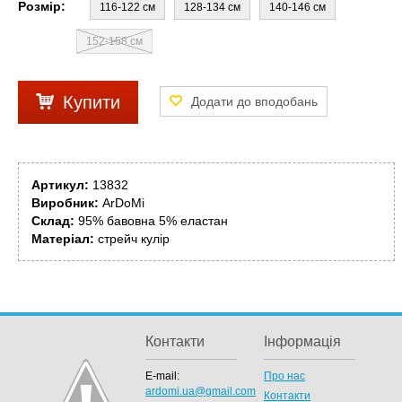
Розмір:
116-122 см
128-134 см
140-146 см
152-158 см
Купити
Артикул:
13832
Виробник:
ArDoMi
Склад:
95% бавовна 5% еластан
Матеріал:
стрейч кулір
Контакти
Інформація
E-mail:
Про нас
ardomi.ua@gmail.com
Контакти