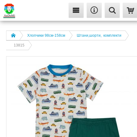
Хлопчики 98см-158см
Штани,шорти, комплекти
13815