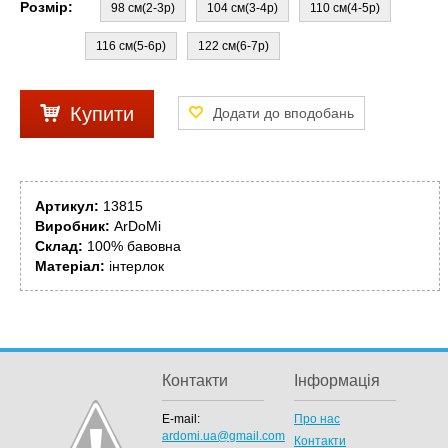
Розмір:
98 см(2-3р)
104 см(3-4р)
110 см(4-5р)
116 см(5-6р)
122 см(6-7р)
Купити
Артикул:
13815
Виробник:
ArDoMi
Склад:
100% бавовна
Матеріал:
інтерлок
Контакти
Інформація
E-mail:
Про нас
ardomi.ua@gmail.com
Контакти