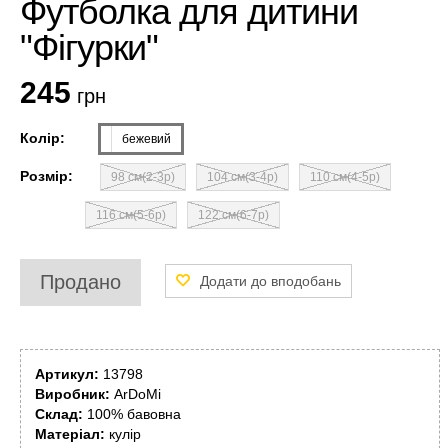
Футболка для дитини
"Фігурки"
245
грн
Колір:
бежевий
Розмір:
98 см(2-3р)
104 см(3-4р)
110 см(4-5р)
116 см(5-6р)
122 см(6-7р)
Продано
Артикул:
13798
Виробник:
ArDoMi
Склад:
100% бавовна
Матеріал:
кулір