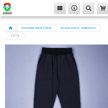
Хлопчики 98см-158см
Штани,шорти, комплекти
13774