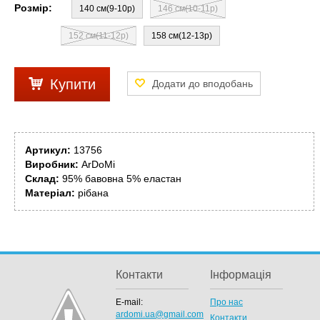
Розмір:
140 см(9-10р)
146 см(10-11р)
152 см(11-12р)
158 см(12-13р)
Купити
Артикул:
13756
Виробник:
ArDoMi
Склад:
95% бавовна 5% еластан
Матеріал:
рібана
Контакти
Інформація
E-mail:
Про нас
ardomi.ua@gmail.com
Контакти