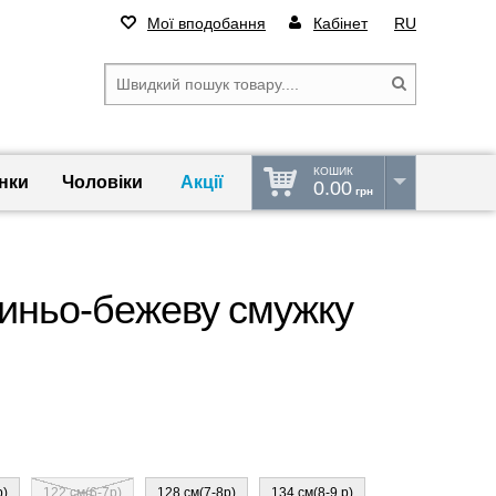
Мої вподобання
Кабінет
RU
КОШИК
нки
Чоловіки
Акції
0.00
грн
синьо-бежеву смужку
р)
122 см(6-7р)
128 см(7-8р)
134 см(8-9 р)