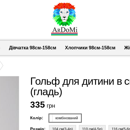
с
Дівчатка 98cм-158см
Хлопчики 98см-158см
Жі
Гольф для дитини в 
(гладь)
335
грн
Колір:
комбінований
Розмір:
104 см(3-4р)
110 см(4-5р)
116 см(5-6