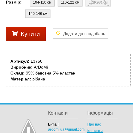
Розмір:
104-110 см
116-122 см
128-134 см
140-146 см
Купити
Артикул:
13750
Виробник:
ArDoMi
Склад:
95% бавовна 5% еластан
Матеріал:
рібана
Контакти
Інформація
E-mail:
Про нас
ardomi.ua@gmail.com
Контакти