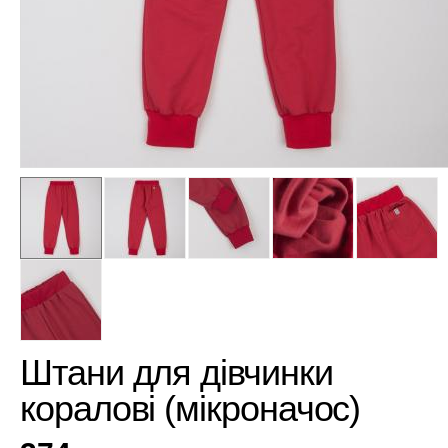
Штани для дівчинки
коралові (мікроначос)