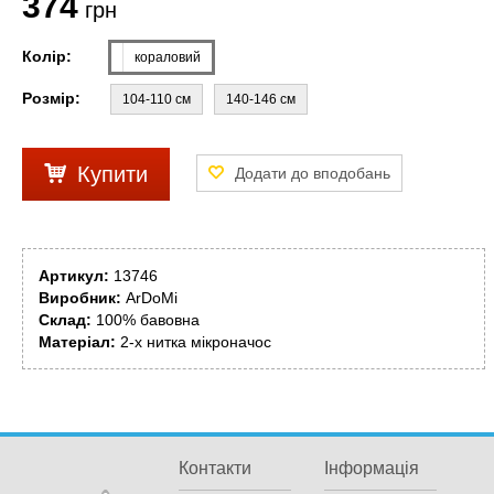
374
грн
Колір:
кораловий
Розмір:
104-110 см
140-146 см
Купити
Артикул:
13746
Виробник:
ArDoMi
Склад:
100% бавовна
Матеріал:
2-х нитка мікроначос
Контакти
Інформація