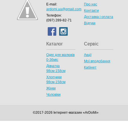
E-mail:
Про нас
ardomi.ua@gmail.com
Контакти
Телефон:
Доставка і оплата
(097) 289-82-71
Відгуки
Каталог
Сервіс
Одяг для малюків
Акції
0-36міс
Мої вподобання
Дівчатка
Кабінет
98cм-158см
Хлопчики
98см-158см
Жінки
Чоловіки
©2017-2026 Інтернет-магазин «ArDoMi»