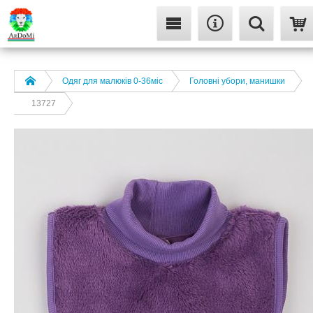
Одяг для малюків 0-36міс
Головні убори, манишки
13727