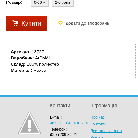
Розмір:
0-36 м
2-6 років
Купити
Артикул:
13727
Виробник:
ArDoMi
Склад:
100% поліестер
Матеріал:
махра
Контакти
Інформація
E-mail:
Про нас
ardomi.ua@gmail.com
Контакти
Телефон:
Доставка і оплата
(097) 289-82-71
Відгуки