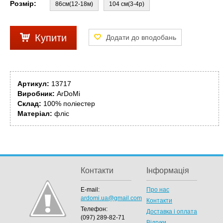
Розмір:
86см(12-18м)
104 см(3-4р)
Купити
Артикул:
13717
Виробник:
ArDoMi
Склад:
100% поліестер
Матеріал:
фліс
Контакти
Інформація
E-mail:
Про нас
ardomi.ua@gmail.com
Контакти
Телефон:
Доставка і оплата
(097) 289-82-71
Відгуки