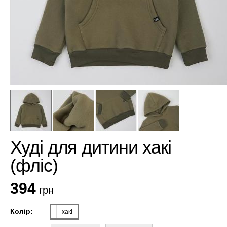
Худі для дитини хакі
(фліс)
394
грн
Колір:
хакі