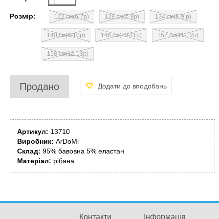
Розмір:
122 см(6-7р)
128 см(7-8р)
134 см(8-9 р)
140 см(9-10р)
146 см(10-11р)
152 см(11-12р)
158 см(12-13р)
Продано
Артикул:
13710
Виробник:
ArDoMi
Склад:
95% бавовна 5% еластан
Матеріал:
рібана
Контакти
Інформація