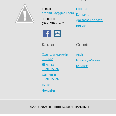
E-mail:
Про нас
ardomi.ua@gmail.com
Контакти
Телефон:
Доставка і оплата
(097) 289-82-71
Відгуки
Каталог
Сервіс
Одяг для малюків
Акції
0-36міс
Мої вподобання
Дівчатка
Кабінет
98cм-158см
Хлопчики
98см-158см
Жінки
Чоловіки
©2017-2026 Інтернет-магазин «ArDoMi»