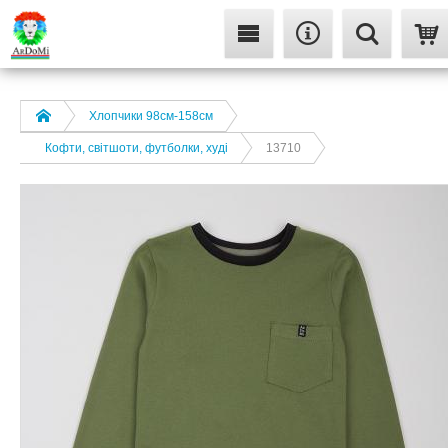
Хлопчики 98см-158см
Кофти, світшоти, футболки, худі
13710