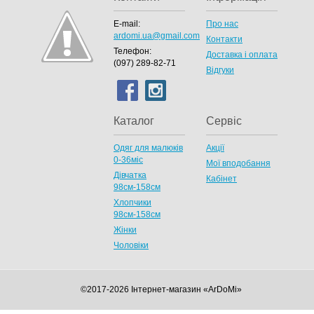
E-mail:
Про нас
ardomi.ua@gmail.com
Контакти
Телефон:
Доставка і оплата
(097) 289-82-71
Відгуки
Каталог
Сервіс
Одяг для малюків
Акції
0-36міс
Мої вподобання
Дівчатка
Кабінет
98cм-158см
Хлопчики
98см-158см
Жінки
Чоловіки
©2017-2026 Інтернет-магазин «ArDoMi»