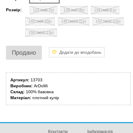
Розмір:
122 см(6-7р)
128 см(7-8р)
134 см(8-9 р)
140 см(9-10р)
146 см(10-11р)
152 см(11-12р)
158 см(12-13р)
Продано
Артикул:
13703
Виробник:
ArDoMi
Склад:
100% бавовна
Матеріал:
плотний кулір
Контакти
Інформація