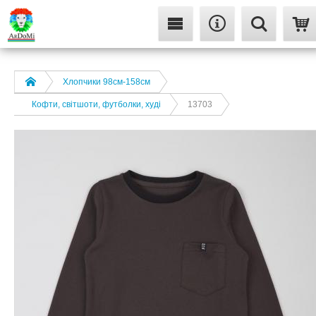
Хлопчики 98см-158см
Кофти, світшоти, футболки, худі
13703