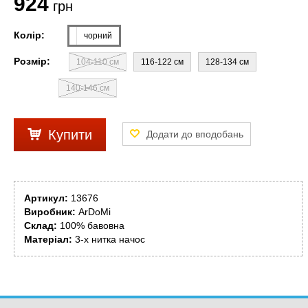
924
грн
Колір:
чорний
Розмір:
104-110 см
116-122 см
128-134 см
140-146 см
Купити
Артикул:
13676
Виробник:
ArDoMi
Склад:
100% бавовна
Матеріал:
3-х нитка начос