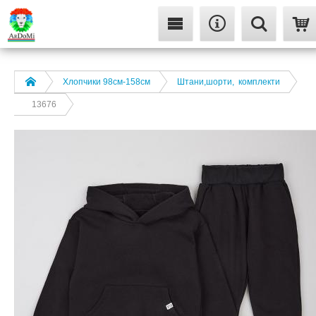
Хлопчики 98см-158см
Штани,шорти, комплекти
13676