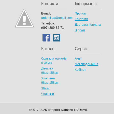
Контакти
Інформація
E-mail:
Про нас
ardomi.ua@gmail.com
Контакти
Телефон:
Доставка і оплата
(097) 289-82-71
Відгуки
Каталог
Сервіс
Одяг для малюків
Акції
0-36міс
Мої вподобання
Дівчатка
Кабінет
98cм-158см
Хлопчики
98см-158см
Жінки
Чоловіки
©2017-2026 Інтернет-магазин «ArDoMi»