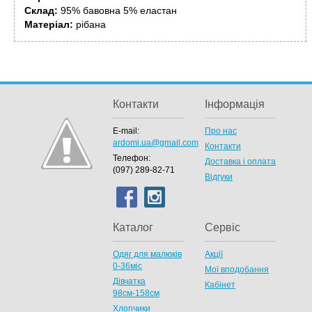
Склад:
95% бавовна 5% еластан
Матеріал:
рібана
Контакти
Інформація
E-mail:
Про нас
ardomi.ua@gmail.com
Контакти
Телефон:
Доставка і оплата
(097) 289-82-71
Відгуки
Каталог
Сервіс
Одяг для малюків
Акції
0-36міс
Мої вподобання
Дівчатка
Кабінет
98cм-158см
Хлопчики