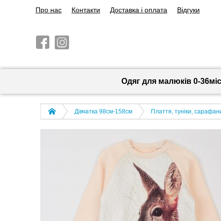
Про нас
Контакти
Доставка і оплата
Відгуки
Одяг для малюків 0-36мі
Дівчатка 98cм-158см
Плаття, туніки, сарафани