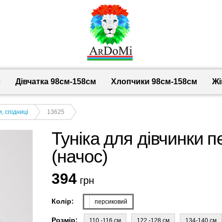
с
Дівчатка 98cм-158см
Хлопчики 98см-158см
Жі
, спідниці
13625
Туніка для дівчинки п
(начос)
394
грн
Колір:
персиковий
Розмір:
110 -116 см
122 -128 см
134-140 см