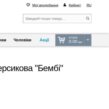
Мої вподобання
Кабінет
RU
КОШИК
нки
Чоловіки
Акції
0.00
грн
ерсикова "Бембі"