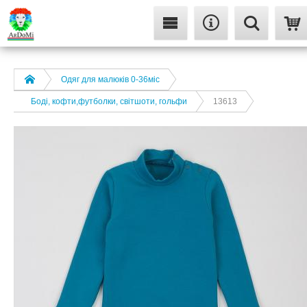
Одяг для малюків 0-36міс
Боді, кофти,футболки, світшоти, гольфи
13613