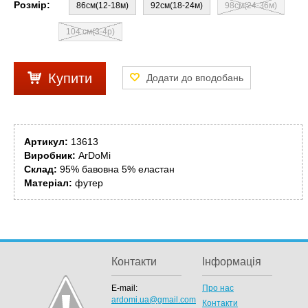
Розмір:
86см(12-18м)
92см(18-24м)
98см(24-36м)
104 см(3-4р)
Купити
Артикул:
13613
Виробник:
ArDoMi
Склад:
95% бавовна 5% еластан
Матеріал:
футер
Контакти
Інформація
E-mail:
Про нас
ardomi.ua@gmail.com
Контакти