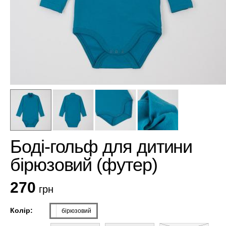
Боді-гольф для дитини
бірюзовий (футер)
270
грн
Колір:
бірюзовий