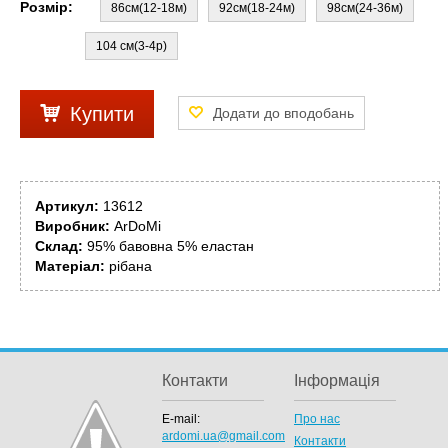
Розмір:
86см(12-18м)
92см(18-24м)
98см(24-36м)
104 см(3-4р)
Купити
Артикул:
13612
Виробник:
ArDoMi
Склад:
95% бавовна 5% еластан
Матеріал:
рібана
Контакти
Інформація
E-mail:
Про нас
ardomi.ua@gmail.com
Контакти