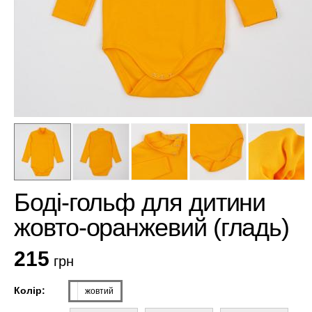
Боді-гольф для дитини
жовто-оранжевий (гладь)
215
грн
Колір:
жовтий