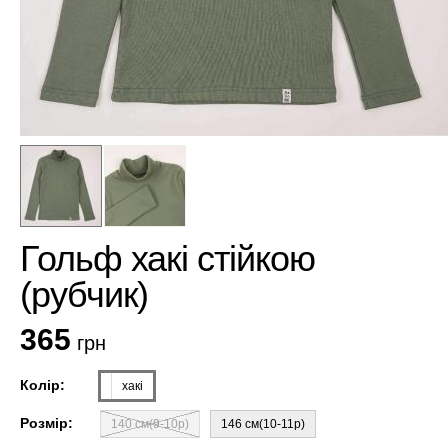
Гольф хакі стійкою
(рубчик)
365
грн
Колір:
хакі
Розмір:
140 см(9-10р)
146 см(10-11р)