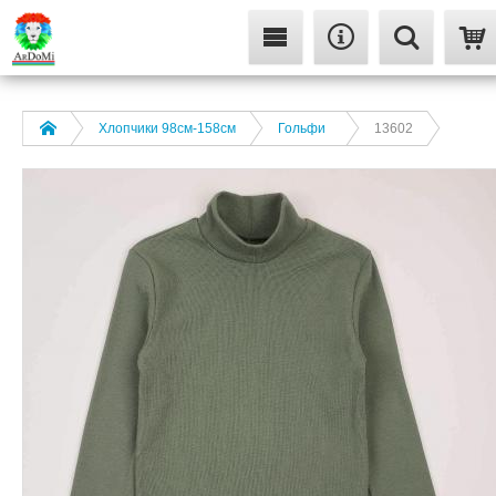
Хлопчики 98см-158см
Гольфи
13602