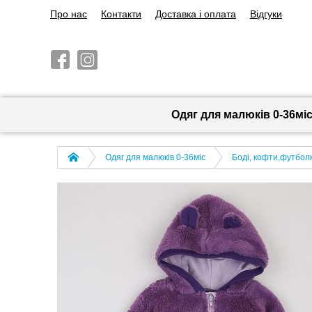
Про нас
Контакти
Доставка і оплата
Відгуки
Одяг для малюків 0-36мі
Одяг для малюків 0-36міс
Боді, кофти,футболк