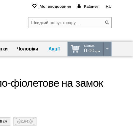
Мої вподобання
Кабінет
RU
КОШИК
нки
Чоловіки
Акції
0.00
грн
ло-фіолетове на замок
8 см
98-104 см