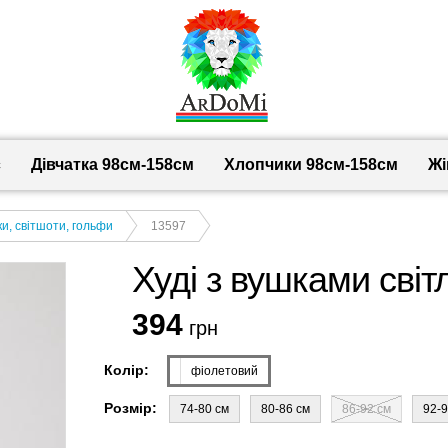
с
Дівчатка 98cм-158см
Хлопчики 98см-158см
Жі
и, світшоти, гольфи
13597
Худі з вушками світ
394
грн
Колір:
фіолетовий
Розмір:
74-80 см
80-86 см
86-92 см
92-9