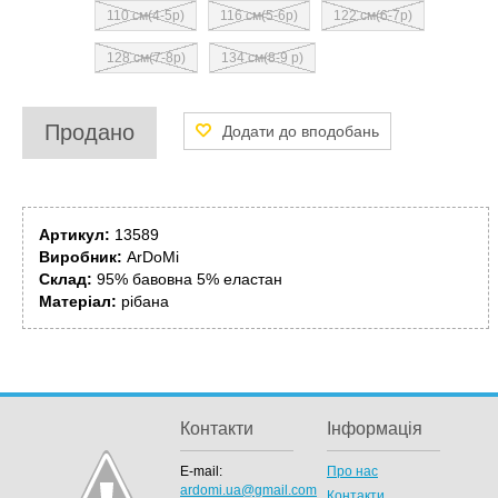
110 см(4-5р)
116 см(5-6р)
122 см(6-7р)
128 см(7-8р)
134 см(8-9 р)
Продано
Артикул:
13589
Виробник:
ArDoMi
Склад:
95% бавовна 5% еластан
Матеріал:
рібана
Контакти
Інформація
E-mail:
Про нас
ardomi.ua@gmail.com
Контакти