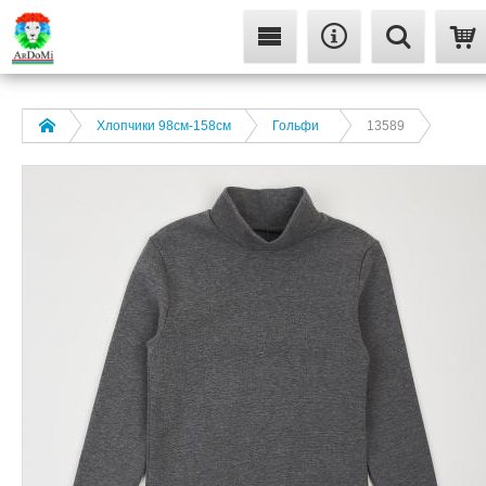
Хлопчики 98см-158см
Гольфи
13589