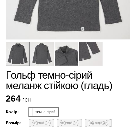
Гольф темно-сірий
меланж стійкою (гладь)
264
грн
Колір:
темно-сірий
Розмір:
98 см(2-3р)
98 см(2-3р)
104 см(3-4р)