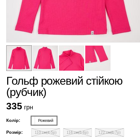
Гольф рожевий стійкою
(рубчик)
335
грн
Колір:
Рожевий
Розмір:
110 см(4-5р)
116 см(5-6р)
122 см(6-7р)