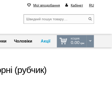
Мої вподобання
Кабінет
RU
КОШИК
нки
Чоловіки
Акції
0.00
грн
рні (рубчик)