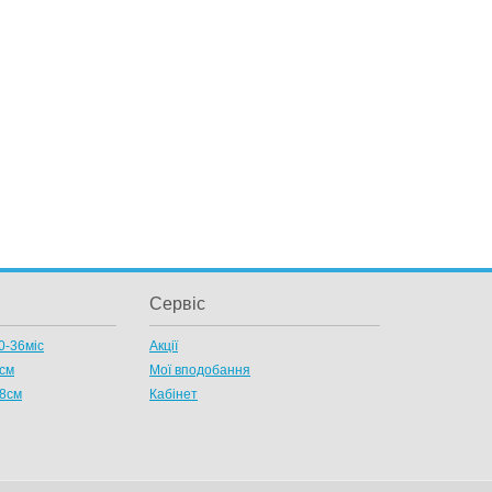
Сервіс
0-36міс
Акції
8см
Мої вподобання
58см
Кабінет