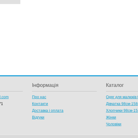
Інформація
Каталог
l.com
Про нас
Одяг для малюків 
71
Контакти
Дівчатка 98cм-15
Доставка і оплата
Хлопчики 98см-1
Відгуки
Жінки
Чоловіки