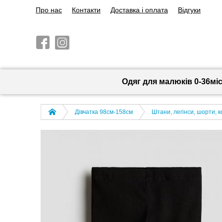
Про нас
Контакти
Доставка і оплата
Відгуки
Одяг для малюків 0-36мі
Дівчатка 98cм-158см
Штани, легінси, шорти, 