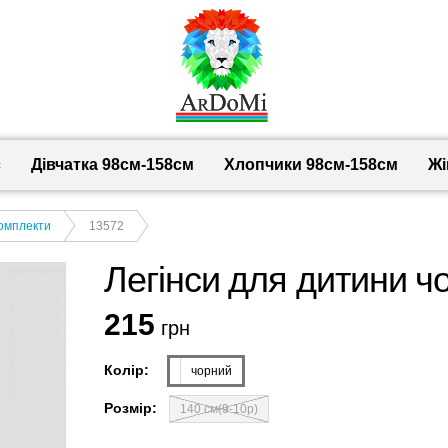
с
Дівчатка 98cм-158см
Хлопчики 98см-158см
Жі
комплекти
13572
Легінси для дитини чо
215
грн
Колір:
чорний
Розмір:
140 см(9-10р)