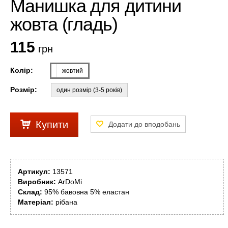
Манишка для дитини
жовта (гладь)
115
грн
Колір:
жовтий
Розмір:
один розмір (3-5 років)
Купити
Артикул:
13571
Виробник:
ArDoMi
Склад:
95% бавовна 5% еластан
Матеріал:
рібана