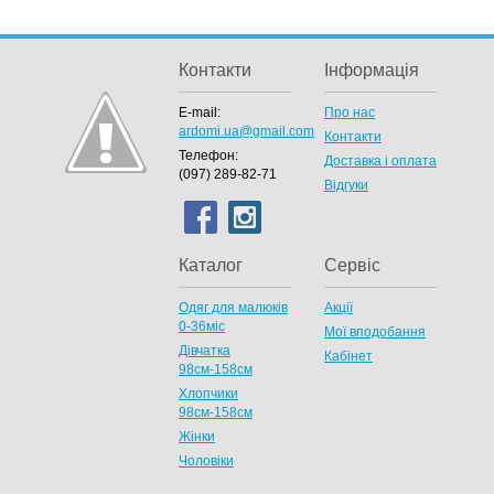
Контакти
Інформація
E-mail:
Про нас
ardomi.ua@gmail.com
Контакти
Телефон:
Доставка і оплата
(097) 289-82-71
Відгуки
Каталог
Сервіс
Одяг для малюків
Акції
0-36міс
Мої вподобання
Дівчатка
Кабінет
98cм-158см
Хлопчики
98см-158см
Жінки
Чоловіки