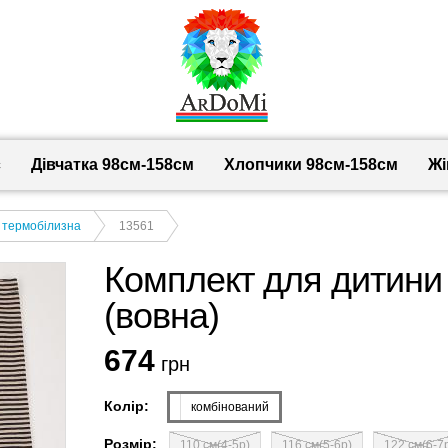
с
Дівчатка 98cм-158см
Хлопчики 98см-158см
Жі
, термобілизна
13561
Комплект для дитини
(вовна)
674
грн
Колір:
комбінований
Розмір:
110 см(4-5р)
116 см(5-6р)
122 см(6-7