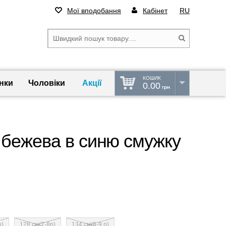
Мої вподобання
Кабінет
RU
КОШИК
нки
Чоловіки
Акції
0.00
грн
 бежева в синю смужку
р)
128 см(7-8р)
134 см(8-9 р)