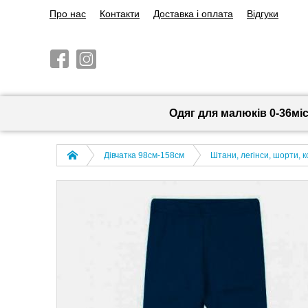
Про нас
Контакти
Доставка і оплата
Відгуки
Одяг для малюків 0-36мі
Дівчатка 98cм-158см
Штани, легінси, шорти, 