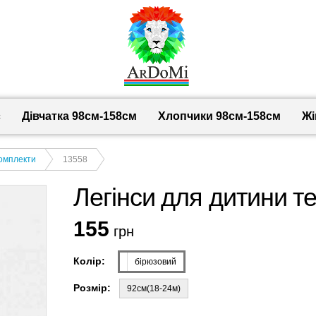
с
Дівчатка 98cм-158см
Хлопчики 98см-158см
Жі
комплекти
13558
Легінси для дитини те
155
грн
Колір:
бірюзовий
Розмір:
92см(18-24м)