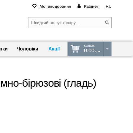
Мої вподобання
Кабінет
RU
КОШИК
нки
Чоловіки
Акції
0.00
грн
мно-бірюзові (гладь)