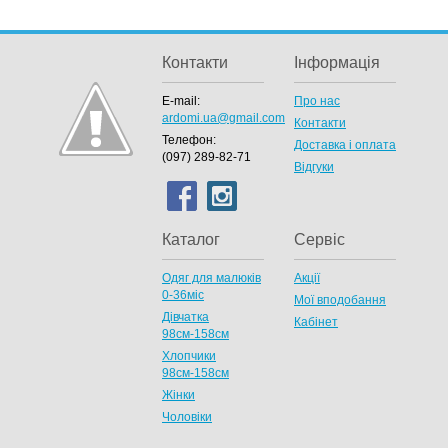
Контакти
Інформація
E-mail:
Про нас
ardomi.ua@gmail.com
Контакти
Телефон:
Доставка і оплата
(097) 289-82-71
Відгуки
Каталог
Сервіс
Одяг для малюків
Акції
0-36міс
Мої вподобання
Дівчатка
Кабінет
98cм-158см
Хлопчики
98см-158см
Жінки
Чоловіки