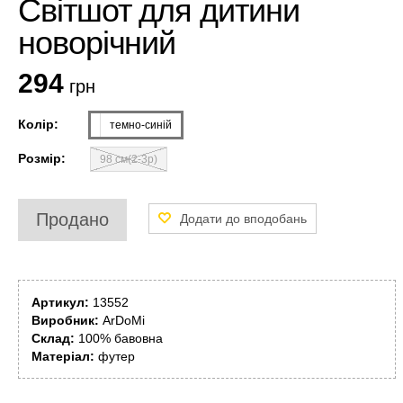
Світшот для дитини
новорічний
294
грн
Колір:
темно-синій
Розмір:
98 см(2-3р)
Продано
Артикул:
13552
Виробник:
ArDoMi
Склад:
100% бавовна
Матеріал:
футер