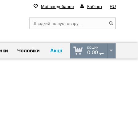
Мої вподобання
Кабінет
RU
КОШИК
нки
Чоловіки
Акції
0.00
грн