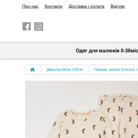
Про нас
Контакти
Доставка і оплата
Відгуки
Одяг для малюків 0-36мі
Дівчатка 98cм-158см
Піжами, нижня білизна, 