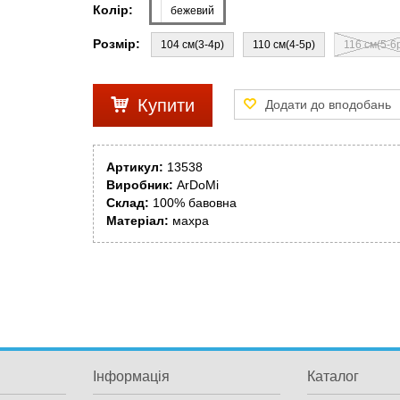
Колір:
бежевий
Розмір:
104 см(3-4р)
110 см(4-5р)
116 см(5-6
Купити
Артикул:
13538
Виробник:
ArDoMi
Склад:
100% бавовна
Матеріал:
махра
Інформація
Каталог