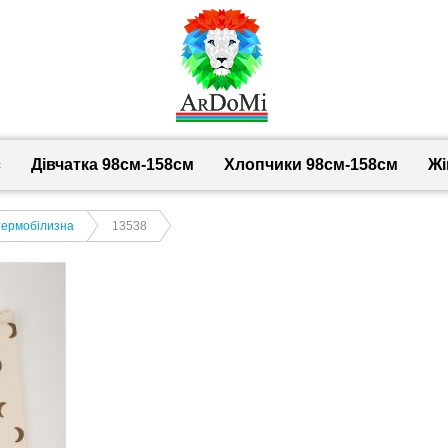
с
Дівчатка 98cм-158см
Хлопчики 98см-158см
Жі
термобілизна
13538