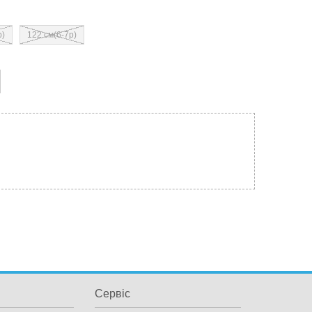
р)
122 см(6-7р)
Сервіс