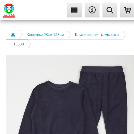
Хлопчики 98см-158см
Штани,шорти, комплекти
13530