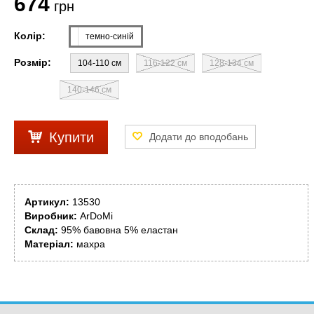
674
грн
Колір:
темно-синій
Розмір:
104-110 см
116-122 см
128-134 см
140-146 см
Купити
Артикул:
13530
Виробник:
ArDoMi
Склад:
95% бавовна 5% еластан
Матеріал:
махра