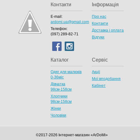
Контакти
Інформація
E-mail:
Про нас
ardomi.ua@gmail.com
Контакти
Телефон:
Доставка і оплата
(097) 289-82-71
Відгуки
Каталог
Сервіс
Одяг для малюків
Акції
0-36міс
Мої вподобання
Дівчатка
Кабінет
98cм-158см
Хлопчики
98см-158см
Жінки
Чоловіки
©2017-2026 Інтернет-магазин «ArDoMi»