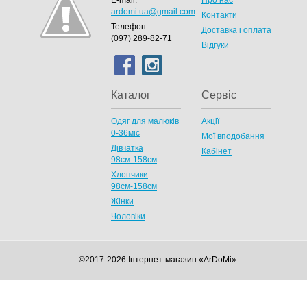
E-mail:
Про нас
ardomi.ua@gmail.com
Контакти
Телефон:
Доставка і оплата
(097) 289-82-71
Відгуки
Каталог
Сервіс
Одяг для малюків
Акції
0-36міс
Мої вподобання
Дівчатка
Кабінет
98cм-158см
Хлопчики
98см-158см
Жінки
Чоловіки
©2017-2026 Інтернет-магазин «ArDoMi»