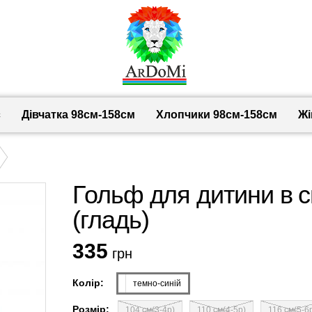
с
Дівчатка 98cм-158см
Хлопчики 98см-158см
Жі
Гольф для дитини в с
(гладь)
335
грн
Колір:
темно-синій
Розмір:
104 см(3-4р)
110 см(4-5р)
116 см(5-6