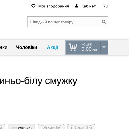
Мої вподобання
Кабінет
RU
КОШИК
нки
Чоловіки
Акції
0.00
грн
иньо-білу смужку
р)
122 см(6-7р)
128 см(7-8р)
134 см(8-9 р)