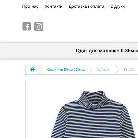
Про нас
Контакти
Доставка і оплата
Відгуки
Одяг для малюків 0-36мі
Хлопчики 98см-158см
Гольфи
13524