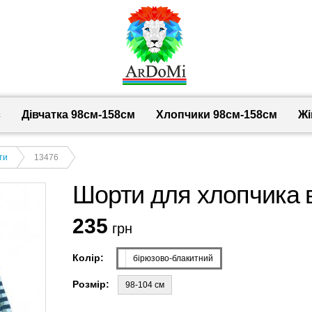
с
Дівчатка 98cм-158см
Хлопчики 98см-158см
Жі
ти
13476
Шорти для хлопчика 
235
грн
Колір:
бірюзово-блакитний
Розмір:
98-104 см