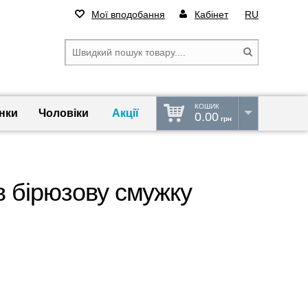
Мої вподобання
Кабінет
RU
КОШИК
нки
Чоловіки
Акції
0.00
грн
в бірюзову смужку