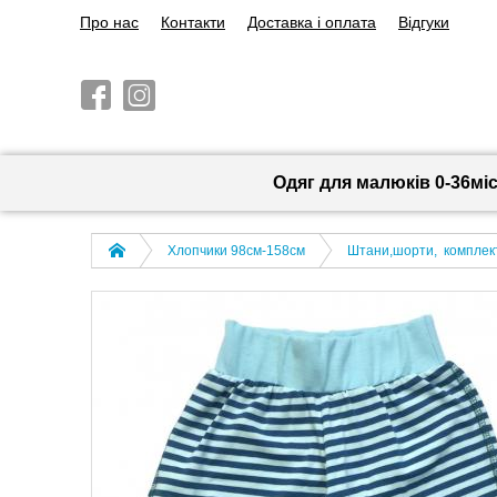
Про нас
Контакти
Доставка і оплата
Відгуки
Одяг для малюків 0-36мі
Хлопчики 98см-158см
Штани,шорти, комплек