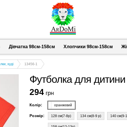
с
Дівчатка 98cм-158см
Хлопчики 98см-158см
Жі
лки, худі
13456-1
Футболка для дитини
294
грн
Колір:
оранжевий
Розмір:
128 см(7-8р)
134 см(8-9 р)
140 см(9-
158 см(12-13р)