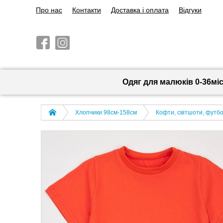
Про нас
Контакти
Доставка і оплата
Відгуки
Одяг для малюків 0-36мі
Хлопчики 98см-158см
Кофти, світшоти, футбо