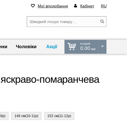
Мої вподобання
Кабінет
RU
КОШИК
нки
Чоловіки
Акції
0.00
грн
 яскраво-помаранчева
10р)
146 см(10-11р)
152 см(11-12р)