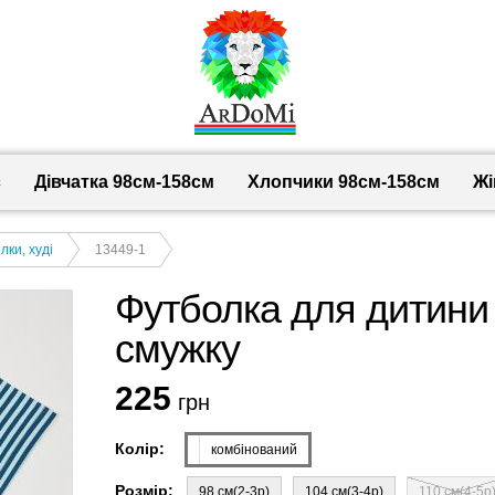
с
Дівчатка 98cм-158см
Хлопчики 98см-158см
Жі
лки, худі
13449-1
Футболка для дитини 
смужку
225
грн
Колір:
комбінований
Розмір:
98 см(2-3р)
104 см(3-4р)
110 см(4-5р