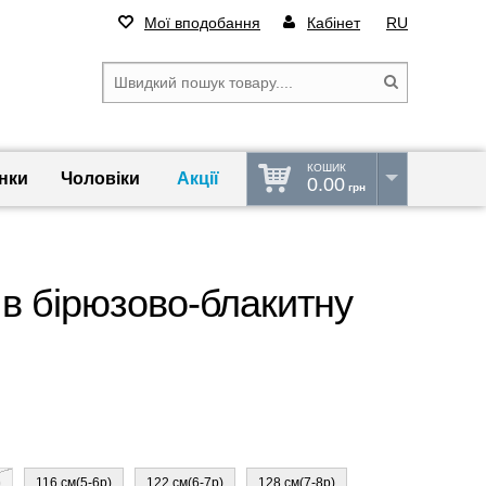
Мої вподобання
Кабінет
RU
КОШИК
нки
Чоловіки
Акції
0.00
грн
в бірюзово-блакитну
)
116 см(5-6р)
122 см(6-7р)
128 см(7-8р)