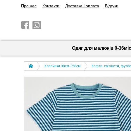
Про нас
Контакти
Доставка і оплата
Відгуки
Одяг для малюків 0-36мі
Хлопчики 98см-158см
Кофти, світшоти, футбо