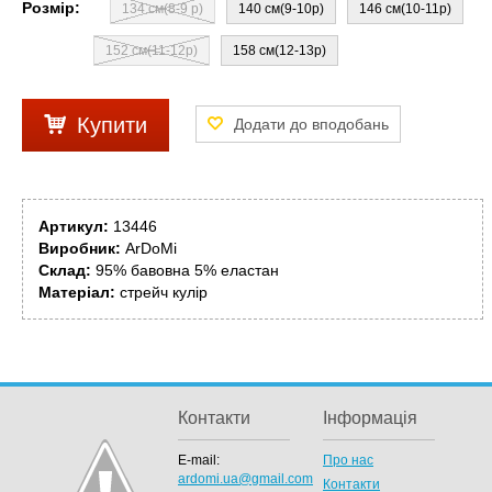
Розмір:
134 см(8-9 р)
140 см(9-10р)
146 см(10-11р)
152 см(11-12р)
158 см(12-13р)
Купити
Артикул:
13446
Виробник:
ArDoMi
Склад:
95% бавовна 5% еластан
Матеріал:
стрейч кулір
Контакти
Інформація
E-mail:
Про нас
ardomi.ua@gmail.com
Контакти