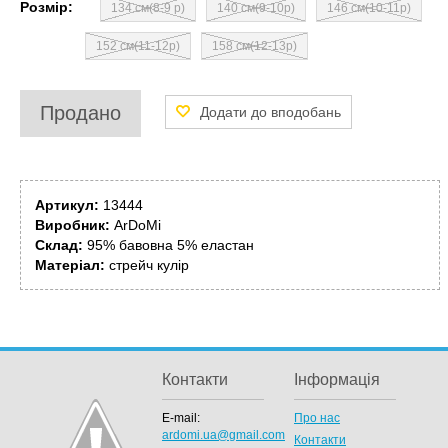
Розмір:
134 см(8-9 р)
140 см(9-10р)
146 см(10-11р)
152 см(11-12р)
158 см(12-13р)
Продано
Артикул:
13444
Виробник:
ArDoMi
Склад:
95% бавовна 5% еластан
Матеріал:
стрейч кулір
Контакти
Інформація
E-mail:
Про нас
ardomi.ua@gmail.com
Контакти