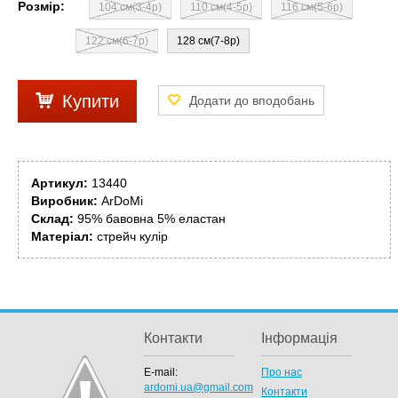
Розмір:
104 см(3-4р)
110 см(4-5р)
116 см(5-6р)
122 см(6-7р)
128 см(7-8р)
Купити
Артикул:
13440
Виробник:
ArDoMi
Склад:
95% бавовна 5% еластан
Матеріал:
стрейч кулір
Контакти
Інформація
E-mail:
Про нас
ardomi.ua@gmail.com
Контакти