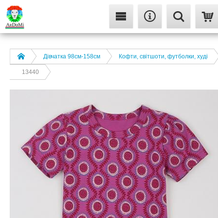
Дівчатка 98cм-158см
Кофти, світшоти, футболки, худі
13440