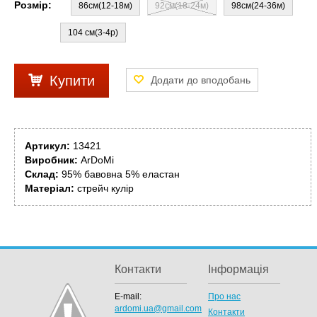
Розмір:
86см(12-18м)
92см(18-24м)
98см(24-36м)
104 см(3-4р)
Купити
Артикул:
13421
Виробник:
ArDoMi
Склад:
95% бавовна 5% еластан
Матеріал:
стрейч кулір
Контакти
Інформація
E-mail:
Про нас
ardomi.ua@gmail.com
Контакти