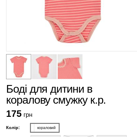
Боді для дитини в
коралову смужку к.р.
175
грн
Колір:
кораловий