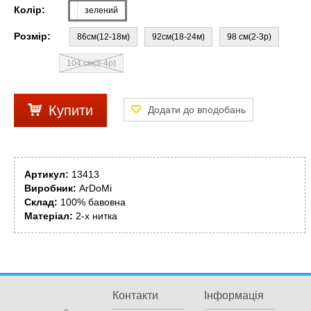
Колір:
зелений
Розмір:
86см(12-18м)
92см(18-24м)
98 см(2-3р)
104 см(3-4р)
Купити
Артикул:
13413
Виробник:
ArDoMi
Склад:
100% бавовна
Матеріал:
2-х нитка
Контакти
Інформація