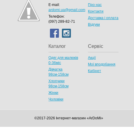
E-mail:
Про нас
ardomi.ua@gmail.com
Контакти
Телефон:
Доставка і оплата
(097) 289-82-71
Відгуки
Каталог
Сервіс
Одяг для малюків
Акції
0-36міс
Мої вподобання
Дівчатка
Кабінет
98cм-158см
Хлопчики
98см-158см
Жінки
Чоловіки
©2017-2026 Інтернет-магазин «ArDoMi»