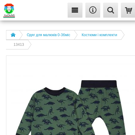
Одяг для малюків 0-36міс
Костюми і комплекти
13413