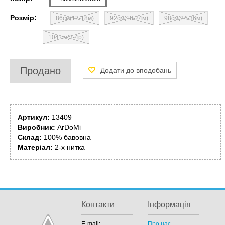
Розмір:
86см(12-18м)
92см(18-24м)
98см(24-36м)
104 см(3-4р)
Продано
Артикул:
13409
Виробник:
ArDoMi
Склад:
100% бавовна
Матеріал:
2-х нитка
Контакти
Інформація
E-mail:
Про нас