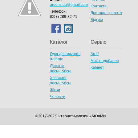
ardomi.ua@gmail.com
Контакти
Телефон:
Доставка і оплата
(097) 289-82-71
Відгуки
Каталог
Сервіс
Одяг для малюків
Акції
0-36міс
Мої вподобання
Дівчатка
Кабінет
98cм-158см
Хлопчики
98см-158см
Жінки
Чоловіки
©2017-2026 Інтернет-магазин «ArDoMi»