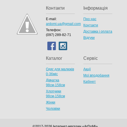
Контакти
Інформація
E-mail:
Про нас
ardomi.ua@gmail.com
Контакти
Телефон:
Доставка і оплата
(097) 289-82-71
Відгуки
Каталог
Сервіс
Одяг для малюків
Акції
0-36міс
Мої вподобання
Дівчатка
Кабінет
98cм-158см
Хлопчики
98см-158см
Жінки
Чоловіки
©2017-2026 Інтернет-магазин «ArDoMi»