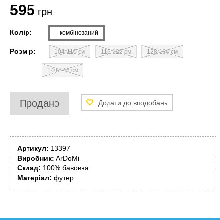
595
грн
Колір:
комбінований
Розмір:
104-110 см
116-122 см
128-134 см
140-146 см
Продано
Артикул:
13397
Виробник:
ArDoMi
Склад:
100% бавовна
Матеріал:
футер