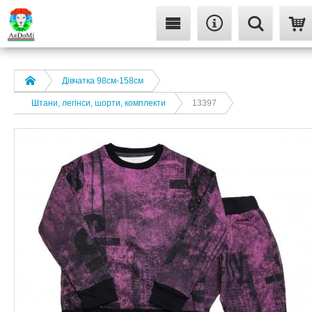
Дівчатка 98cм-158см
Штани, легінси, шорти, комплекти
13397