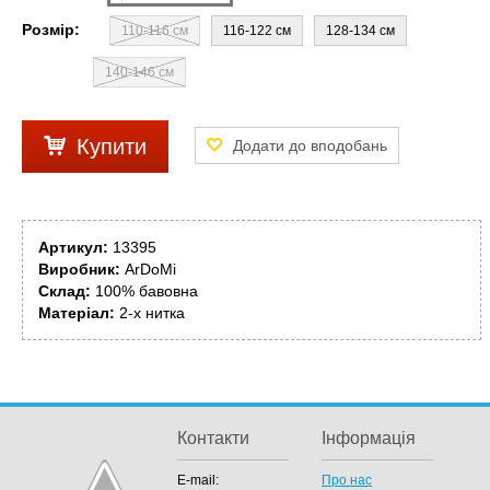
Розмір:
110-116 см
116-122 см
128-134 см
140-146 см
Купити
Артикул:
13395
Виробник:
ArDoMi
Склад:
100% бавовна
Матеріал:
2-х нитка
Контакти
Інформація
E-mail:
Про нас